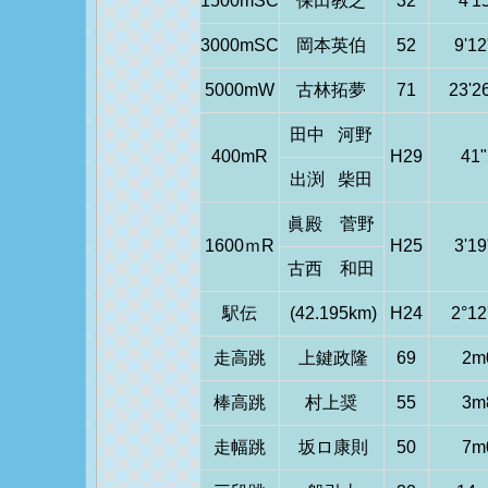
1500mSC
保田教之
32
4'1
3000mSC
岡本英伯
52
9'12
5000mW
古林拓夢
71
23'2
田中 河野
400mR
H29
41"
出渕 柴田
眞殿 菅野
1600ｍR
H25
3'19
古西 和田
駅伝
(42.195km)
H24
2°12
走高跳
上鍵政隆
69
2m
棒高跳
村上奨
55
3m
走幅跳
坂ロ康則
50
7m