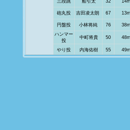
三段跳
船引太
32
14
砲丸投
吉田凌太朗
67
13
円盤投
小林将純
76
38
ハンマー
中町将貴
50
48
投
やり投
内海佑樹
55
49