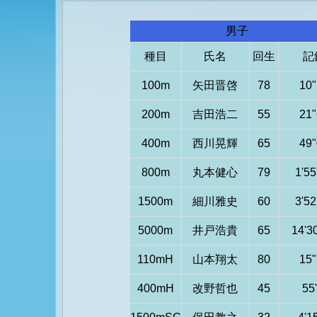
男子
種目
氏名
回生
記
100m
矢田晋啓
78
10"
200m
吉田浩二
55
21"
400m
西川晃輝
65
49"
800m
丸本健心
79
1'55
1500m
細川雅史
60
3'52
5000m
井戸浩貴
65
14'3
110mH
山本翔太
80
15"
400mH
改野哲也
45
55