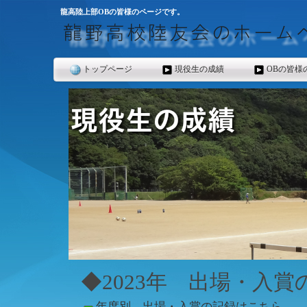
龍高陸上部OBの皆様のページです。
トップページ
現役生の成績
OBの皆様
◆2023年 出場・入賞
年度別 出場・入賞の記録はこちら