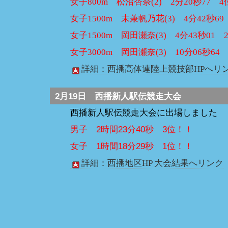
女子800m 松沼杏奈(2) 2分20秒77 
女子1500m 末兼帆乃花(3) 4分42秒6
女子1500m 岡田瀬奈(3) 4分43秒01 
女子3000m 岡田瀬奈(3) 10分06秒64
詳細：西播高体連陸上競技部HPへリン
2月19日
西播新人駅伝競走大会
西播新人駅伝競走大会に出場しました
男子 2時間23分40秒 3位！！
女子 1時間18分29秒 1位！！
詳細：西播地区HP 大会結果へリンク