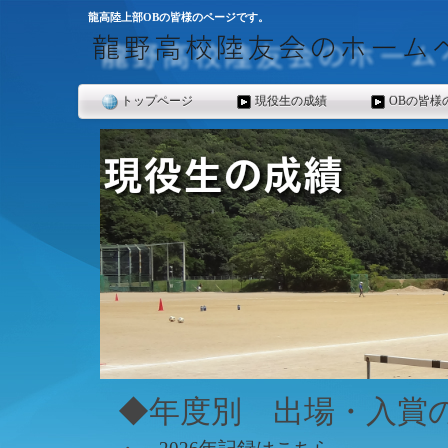
龍高陸上部OBの皆様のページです。
トップページ
現役生の成績
OBの皆様
◆年度別 出場・入賞